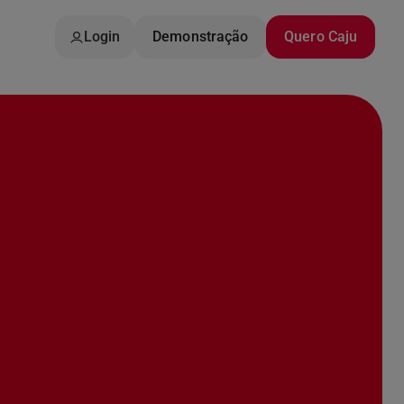
Login
Demonstração
Quero Caju