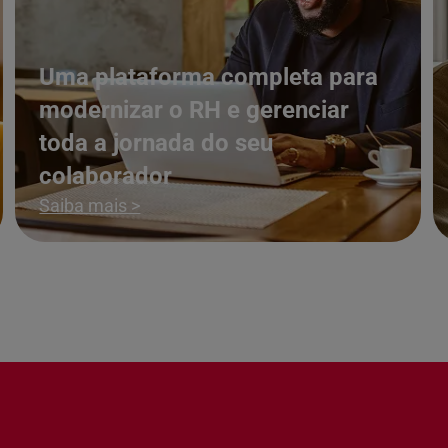
Uma plataforma completa para
modernizar o RH e gerenciar
toda a jornada do seu
colaborador
Saiba mais >