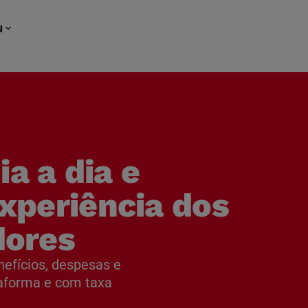
u
ia a dia e
xperiência dos
dores
nefícios, despesas e
aforma e com taxa