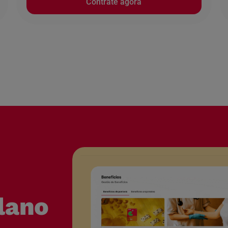
Contrate agora
lano