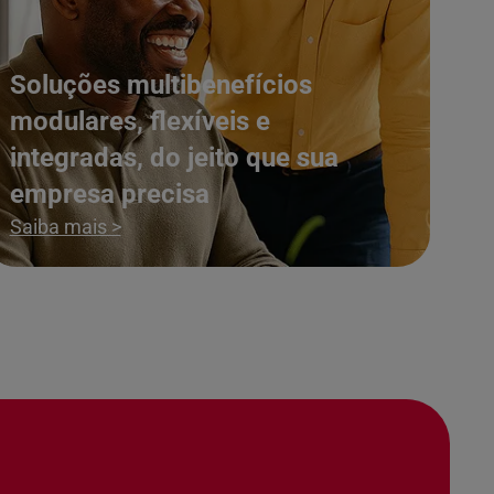
Soluções multibenefícios
modulares, flexíveis e
integradas, do jeito que sua
empresa precisa
Saiba mais >