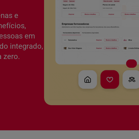
enas e
efícios,
pessoas em
do integrado,
 zero.