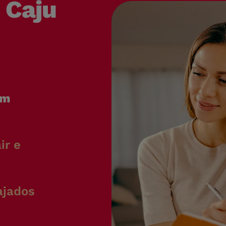
 Caju
om
ir e
ajados