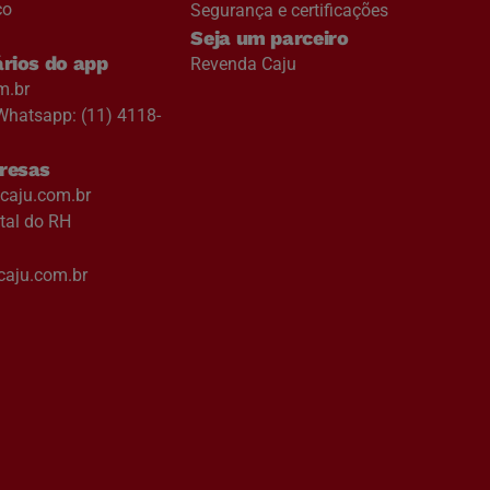
co
Segurança e certificações
Seja um parceiro
rios do app
Revenda Caju
m.br
Whatsapp: (11) 4118-
resas
aju.com.br
tal do RH
aju.com.br