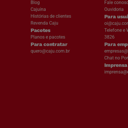
Blog
Fale conos
Cajuína
Ouvidoria
Histórias de clientes
Para usuá
Revenda Caju
oi@caju.co
Pacotes
Telefone e 
Planos e pacotes
3826
Para contratar
Para emp
quero@caju.com.br
empresas@c
Chat no Por
Imprensa
imprensa@c