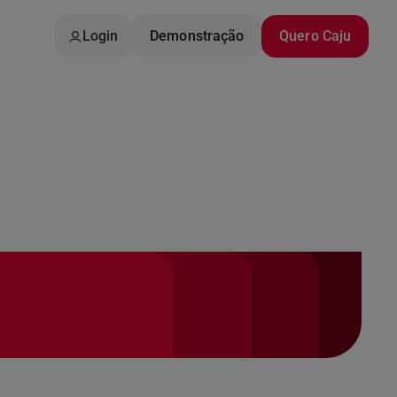
Login
Demonstração
Quero Caju