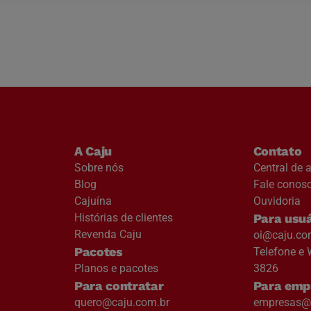
A Caju
Contato
Sobre nós
Central de 
Blog
Fale conos
Cajuína
Ouvidoria
Histórias de clientes
Para usuá
Revenda Caju
oi@caju.co
Pacotes
Telefone e 
Planos e pacotes
3826
Para contratar
Para emp
quero@caju.com.br
empresas@c