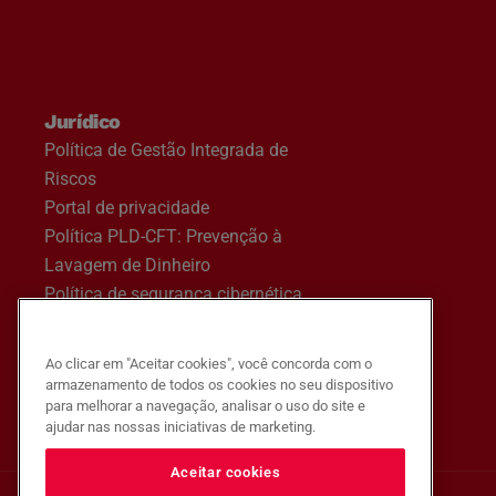
Jurídico
Política de Gestão Integrada de
Riscos
Portal de privacidade
Política PLD-CFT: Prevenção à
Lavagem de Dinheiro
Política de segurança cibernética
Privacidade e segurança
Política de privacidade
Ao clicar em "Aceitar cookies", você concorda com o
armazenamento de todos os cookies no seu dispositivo
para melhorar a navegação, analisar o uso do site e
ajudar nas nossas iniciativas de marketing.
Aceitar cookies