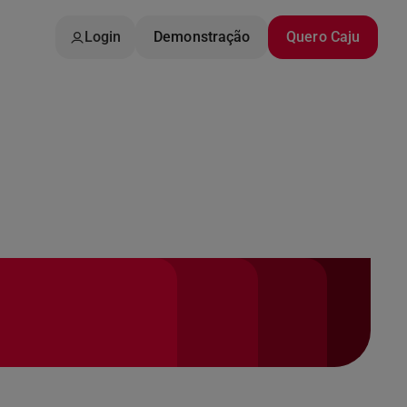
Login
Demonstração
Quero Caju